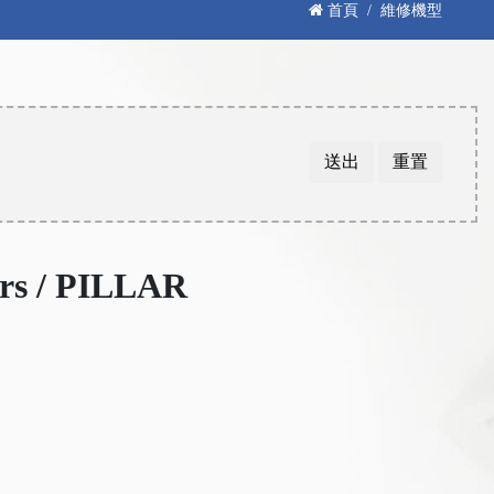
首頁
維修機型
送出
重置
ors / PILLAR