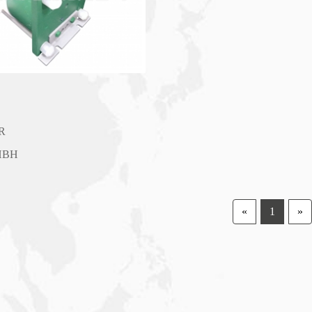
R
HBH
«
1
»