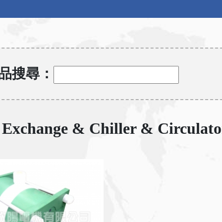
品搜尋：
 Exchange & Chiller & Circulat