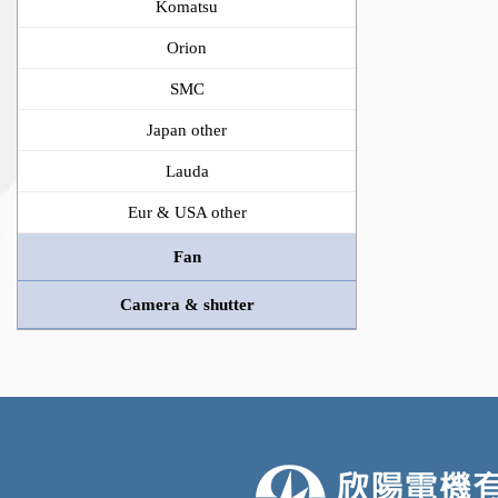
Komatsu
Orion
SMC
Japan other
Lauda
Eur & USA other
Fan
Camera & shutter