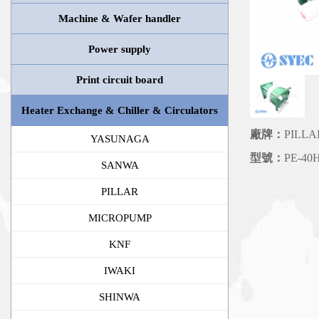
Machine & Wafer handler
Power supply
Print circuit board
Heater Exchange & Chiller & Circulators
廠牌：
PILLA
YASUNAGA
型號：
PE-40
SANWA
PILLAR
MICROPUMP
KNF
IWAKI
SHINWA