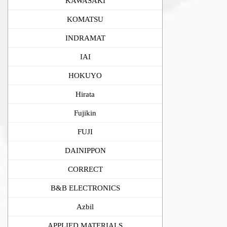
KAWASAKI
KOMATSU
INDRAMAT
IAI
HOKUYO
Hirata
Fujikin
FUJI
DAINIPPON
CORRECT
B&B ELECTRONICS
Azbil
APPLIED MATERIALS