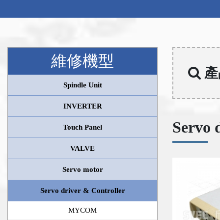
維修機型
產
Spindle Unit
INVERTER
Servo 
Touch Panel
VALVE
Servo motor
Servo driver & Controller
MYCOM