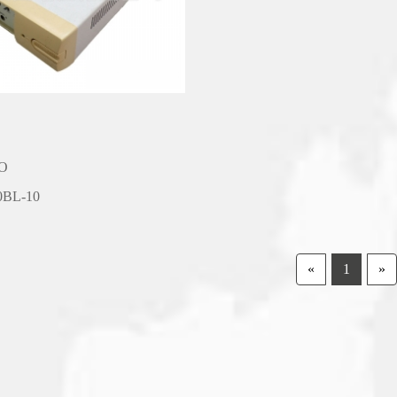
O
0BL-10
«
1
»