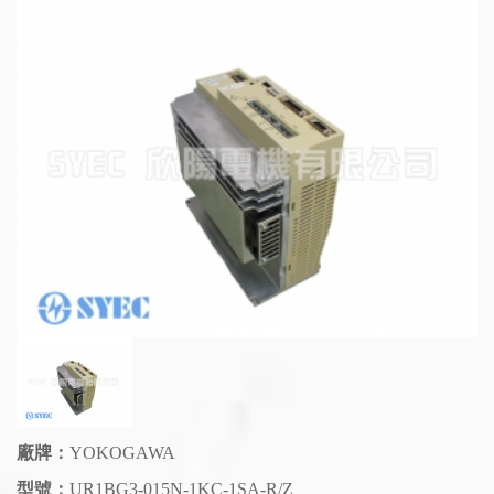
廠牌：
YOKOGAWA
型號：
UR1BG3-015N-1KC-1SA-R/Z