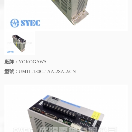
廠牌：
YOKOGAWA
型號：
UM1L-130C-1AA-2SA-2/CN