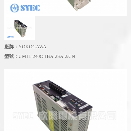
廠牌：
YOKOGAWA
型號：
UM1L-240C-1BA-2SA-2/CN