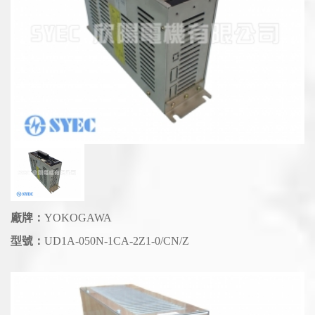
廠牌：
YOKOGAWA
型號：
UD1A-050N-1CA-2Z1-0/CN/Z