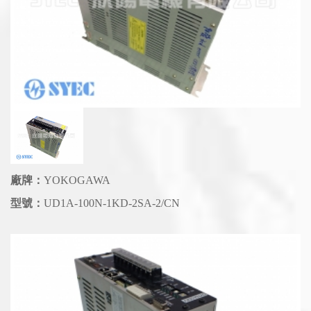
廠牌：
YOKOGAWA
型號：
UD1A-100N-1KD-2SA-2/CN