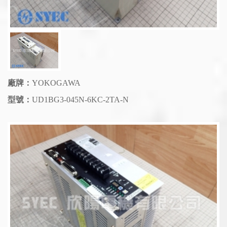
廠牌：
YOKOGAWA
型號：
UD1BG3-045N-6KC-2TA-N