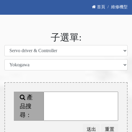
首頁
維修機型
子選單:
產
品搜
尋：
送出
重置